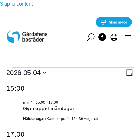
Skip to content
U


Evenemang
E
2026-05-04
V
D
v
för
a
V
e
Y
g
15:00
n
ä
maj
e
-
l
m
4,
maj 4 - 15:00
-
19:00
a
j
N
Gym öppet måndagar
2026
n
d
g
A
Hälsostugan
Kaneltorget 1, 424 39 Angered
a
v
y
t
V
n
17:00
u
a