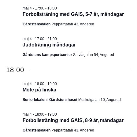
I
v
m
maj 4 - 17:00
-
18:00
i
.
G
Forbollsträning med GAIS, 5-7 år, måndagar
g
e
E
Gårdstensdalen
Peppargatan 43, Angered
r
i
R
n
maj 4 - 17:00
-
21:00
g
Judoträning måndagar
I
Gårdstens kampsportcenter
Salviagatan 54, Angered
N
18:00
G
maj 4 - 18:00
-
19:00
Möte på finska
Seniorlokalen i Gårdstenshuset
Muskotgatan 10, Angered
maj 4 - 18:00
-
19:00
Fotbollsträning med GAIS, 8-9 år, måndagar
Gårdstensdalen
Peppargatan 43, Angered