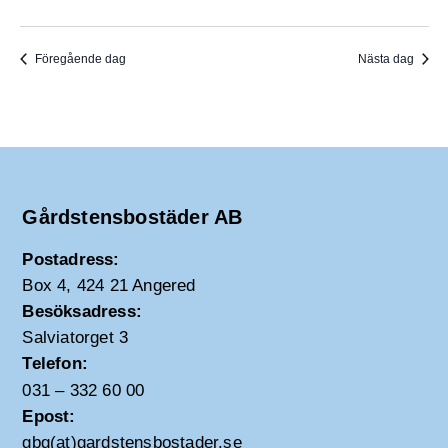
Föregående dag
Nästa dag
Gårdstensbostäder AB
Postadress:
Box 4, 424 21 Angered
Besöksadress:
Salviatorget 3
Telefon:
031 – 332 60 00
Epost:
gbg(at)gardstensbostader.se