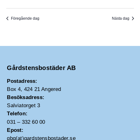
Föregående dag
Nästa dag
Gårdstensbostäder AB
Postadress:
Box 4, 424 21 Angered
Besöksadress:
Salviatorget 3
Telefon:
031 – 332 60 00
Epost:
gbg(at)gardstensbostader.se