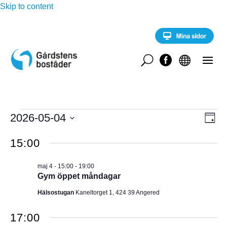
Skip to content
U


Evenemang
E
2026-05-04
V
D
v
för
a
V
e
Y
g
15:00
n
ä
maj
e
-
l
m
4,
maj 4 - 15:00
-
19:00
a
j
N
Gym öppet måndagar
2026
n
d
g
A
Hälsostugan
Kaneltorget 1, 424 39 Angered
a
v
y
t
V
n
17:00
u
a