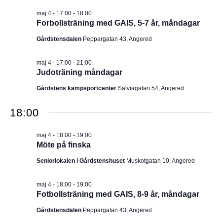
I
v
m
maj 4 - 17:00
-
18:00
i
.
G
Forbollsträning med GAIS, 5-7 år, måndagar
g
e
E
Gårdstensdalen
Peppargatan 43, Angered
r
i
R
n
maj 4 - 17:00
-
21:00
g
Judoträning måndagar
I
Gårdstens kampsportcenter
Salviagatan 54, Angered
N
18:00
G
maj 4 - 18:00
-
19:00
Möte på finska
Seniorlokalen i Gårdstenshuset
Muskotgatan 10, Angered
maj 4 - 18:00
-
19:00
Fotbollsträning med GAIS, 8-9 år, måndagar
Gårdstensdalen
Peppargatan 43, Angered