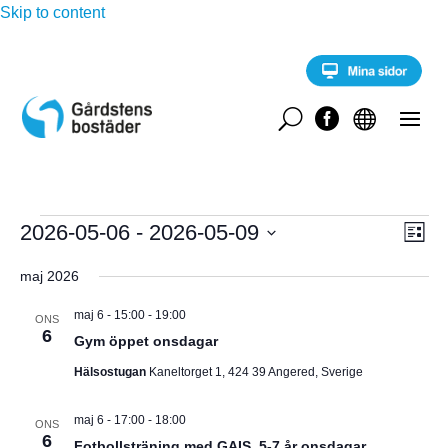
Skip to content
U


Evenemang
E
2026-05-06
 - 
2026-05-09
V
L
v
i
V
e
Y
s
maj 2026
n
ä
t
e
-
l
a
m
maj 6 - 15:00
-
19:00
ONS
a
6
j
Gym öppet onsdagar
N
n
d
g
Hälsostugan
Kaneltorget 1, 424 39 Angered, Sverige
A
a
v
y
t
V
maj 6 - 17:00
-
18:00
n
ONS
u
6
a
Fotbollsträning med GAIS, 5-7 år onsdagar