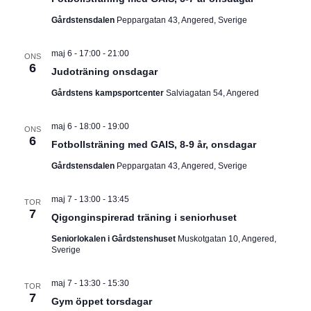
I
v
m
i
Gårdstensdalen
Peppargatan 43, Angered, Sverige
.
G
g
e
maj 6 - 17:00
-
21:00
E
r
ONS
6
i
Judoträning onsdagar
R
n
Gårdstens kampsportcenter
Salviagatan 54, Angered
g
I
maj 6 - 18:00
-
19:00
ONS
N
6
Fotbollsträning med GAIS, 8-9 år, onsdagar
G
Gårdstensdalen
Peppargatan 43, Angered, Sverige
maj 7 - 13:00
-
13:45
TOR
7
Qigonginspirerad träning i seniorhuset
Seniorlokalen i Gårdstenshuset
Muskotgatan 10, Angered,
Sverige
maj 7 - 13:30
-
15:30
TOR
7
Gym öppet torsdagar