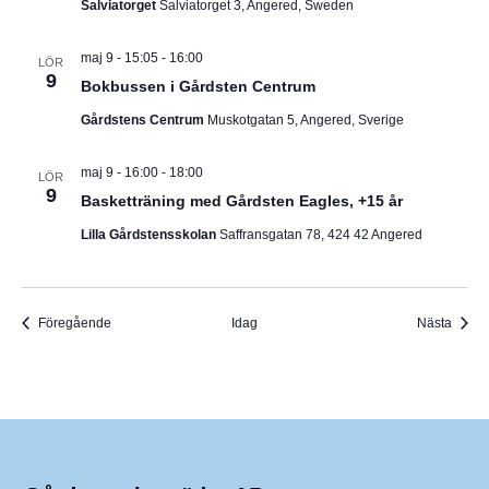
Salviatorget
Salviatorget 3, Angered, Sweden
maj 9 - 15:05
-
16:00
LÖR
9
Bokbussen i Gårdsten Centrum
Gårdstens Centrum
Muskotgatan 5, Angered, Sverige
maj 9 - 16:00
-
18:00
LÖR
9
Basketträning med Gårdsten Eagles, +15 år
Lilla Gårdstensskolan
Saffransgatan 78, 424 42 Angered
Evenemang
Even
Föregående
Idag
Nästa