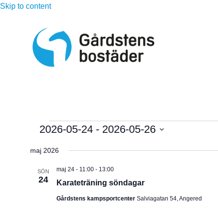
Skip to content
Evenemang
2026-05-24
 - 
2026-05-26
V
maj 2026
ä
l
maj 24 - 11:00
-
13:00
SÖN
24
j
Karateträning söndagar
d
Gårdstens kampsportcenter
Salviagatan 54, Angered
a
t