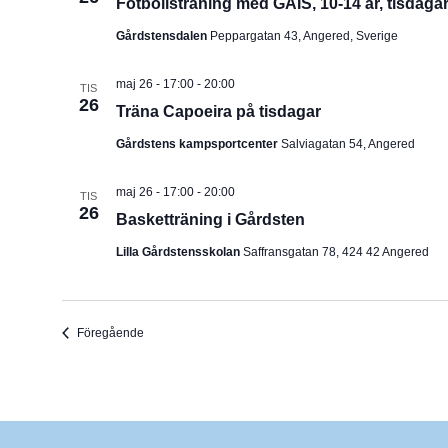
Fotbollsträning med GAIS, 10-14 år, tisdaga
Gårdstensdalen
Peppargatan 43, Angered, Sverige
maj 26 - 17:00
-
20:00
TIS
26
Träna Capoeira på tisdagar
Gårdstens kampsportcenter
Salviagatan 54, Angered
maj 26 - 17:00
-
20:00
TIS
26
Basketträning i Gårdsten
Lilla Gårdstensskolan
Saffransgatan 78, 424 42 Angered
Evenemang
Föregående