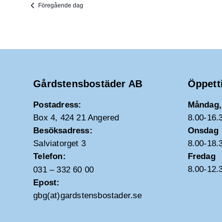
Föregående dag
Gårdstensbostäder AB
Öppett
Postadress:
Måndag, 
Box 4, 424 21 Angered
8.00-16.
Besöksadress:
Onsdag
Salviatorget 3
8.00-18.
Telefon:
Fredag
8.00-12.
031 – 332 60 00
Epost:
gbg(at)gardstensbostader.se