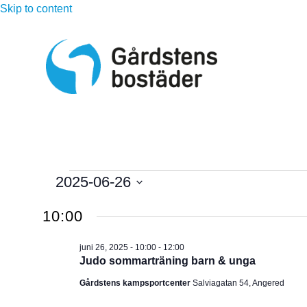
Skip to content
Evenemang
2025-06-26
V
för
10:00
ä
l
juni
juni 26, 2025 - 10:00
-
12:00
j
Judo sommarträning barn & unga
d
26,
Gårdstens kampsportcenter
Salviagatan 54, Angered
a
t