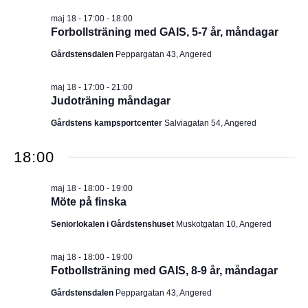
I
v
m
maj 18 - 17:00
-
18:00
i
.
G
Forbollsträning med GAIS, 5-7 år, måndagar
g
e
E
Gårdstensdalen
Peppargatan 43, Angered
r
i
R
n
maj 18 - 17:00
-
21:00
g
Judoträning måndagar
I
Gårdstens kampsportcenter
Salviagatan 54, Angered
N
18:00
G
maj 18 - 18:00
-
19:00
Möte på finska
Seniorlokalen i Gårdstenshuset
Muskotgatan 10, Angered
maj 18 - 18:00
-
19:00
Fotbollsträning med GAIS, 8-9 år, måndagar
Gårdstensdalen
Peppargatan 43, Angered