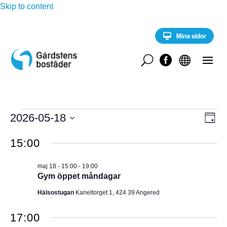
Skip to content
U


Evenemang
E
2026-05-18
V
D
v
för
a
V
e
Y
g
15:00
n
ä
maj
e
-
l
m
18,
maj 18 - 15:00
-
19:00
a
j
N
Gym öppet måndagar
2026
n
d
g
A
Hälsostugan
Kaneltorget 1, 424 39 Angered
a
v
y
t
V
n
17:00
u
a