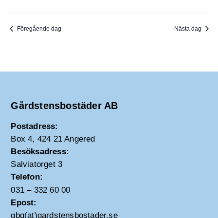
Föregående dag
Nästa dag
Gårdstensbostäder AB
Postadress:
Box 4, 424 21 Angered
Besöksadress:
Salviatorget 3
Telefon:
031 – 332 60 00
Epost:
gbg(at)gardstensbostader.se