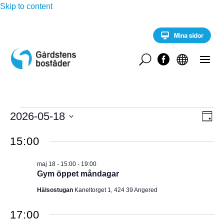
Skip to content
U


Evenemang
E
2026-05-18
V
D
v
för
a
V
e
Y
g
15:00
n
ä
maj
e
-
l
m
18,
maj 18 - 15:00
-
19:00
a
j
N
Gym öppet måndagar
2026
n
d
g
A
Hälsostugan
Kaneltorget 1, 424 39 Angered
a
v
y
t
V
n
17:00
u
a