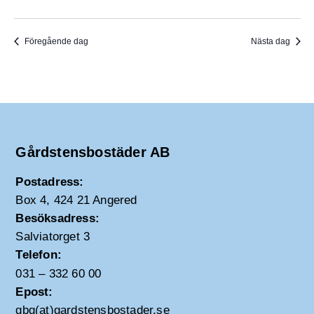
Föregående dag
Nästa dag
Gårdstensbostäder AB
Postadress:
Box 4, 424 21 Angered
Besöksadress:
Salviatorget 3
Telefon:
031 – 332 60 00
Epost:
gbg(at)gardstensbostader.se