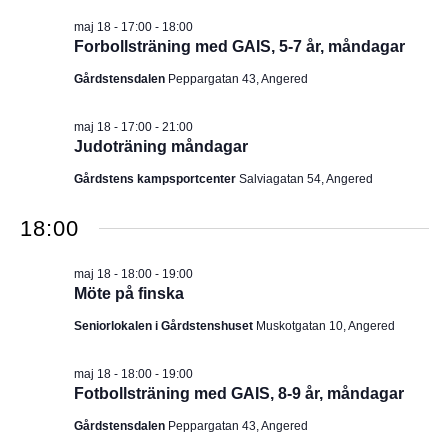
I
v
m
maj 18 - 17:00
-
18:00
i
.
G
Forbollsträning med GAIS, 5-7 år, måndagar
g
e
E
Gårdstensdalen
Peppargatan 43, Angered
r
i
R
n
maj 18 - 17:00
-
21:00
g
Judoträning måndagar
I
Gårdstens kampsportcenter
Salviagatan 54, Angered
N
18:00
G
maj 18 - 18:00
-
19:00
Möte på finska
Seniorlokalen i Gårdstenshuset
Muskotgatan 10, Angered
maj 18 - 18:00
-
19:00
Fotbollsträning med GAIS, 8-9 år, måndagar
Gårdstensdalen
Peppargatan 43, Angered