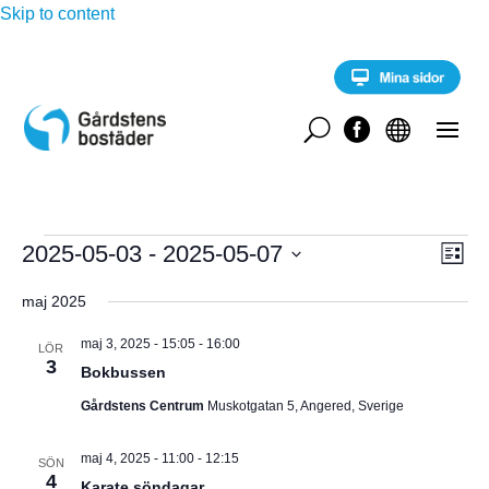
Skip to content
U


Evenemang
E
2025-05-03
 - 
2025-05-07
V
L
v
i
V
e
Y
s
maj 2025
n
ä
t
e
-
l
a
m
maj 3, 2025 - 15:05
-
16:00
LÖR
a
3
j
Bokbussen
N
n
d
g
Gårdstens Centrum
Muskotgatan 5, Angered, Sverige
A
a
v
y
t
V
maj 4, 2025 - 11:00
-
12:15
n
SÖN
u
4
a
Karate söndagar