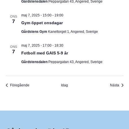
Gårdstensdalen
Peppargatan 43, Angered, Sverige
maj 7, 2025 - 15:00
-
19:00
ONS
7
Gym öppet onsdagar
Gårdstens Gym
Kaneltorget 1, Angered, Sverige
maj 7, 2025 - 17:00
-
18:30
ONS
7
Fotboll med GAIS 5-9 år
Gårdstensdalen
Peppargatan 43, Angered, Sverige
Evenemang
Even
Föregående
Idag
Nästa