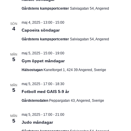
I
v
m
i
Gårdstens kampsportcenter
Salviagatan 54, Angered
.
G
g
e
maj 4, 2025 - 13:00
-
15:00
E
r
SÖN
4
i
Capoeira söndagar
R
n
Gårdstens kampsportcenter
Salviagatan 54, Angered
g
I
maj 5, 2025 - 15:00
-
19:00
MÅN
N
5
Gym öppet måndagar
G
Hälsostugan
Kaneltorget 1, 424 39 Angered, Sverige
maj 5, 2025 - 17:00
-
18:30
MÅN
5
Fotboll med GAIS 5-9 år
Gårdstensdalen
Peppargatan 43, Angered, Sverige
maj 5, 2025 - 17:00
-
21:00
MÅN
5
Judo måndagar